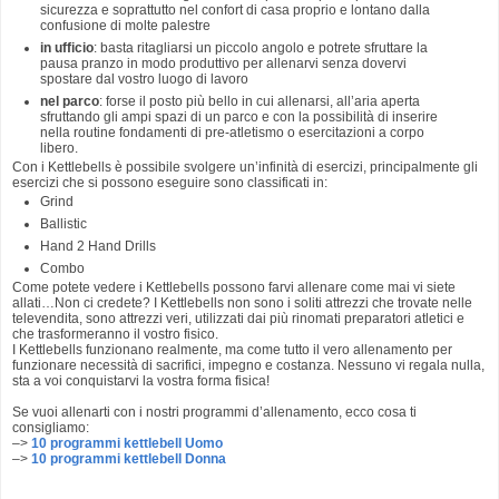
sicurezza e soprattutto nel confort di casa proprio e lontano dalla
confusione di molte palestre
in ufficio
: basta ritagliarsi un piccolo angolo e potrete sfruttare la
pausa pranzo in modo produttivo per allenarvi senza dovervi
spostare dal vostro luogo di lavoro
nel parco
: forse il posto più bello in cui allenarsi, all’aria aperta
sfruttando gli ampi spazi di un parco e con la possibilità di inserire
nella routine fondamenti di pre-atletismo o esercitazioni a corpo
libero.
Con i Kettlebells è possibile svolgere un’infinità di esercizi, principalmente gli
esercizi che si possono eseguire sono classificati in:
Grind
Ballistic
Hand 2 Hand Drills
Combo
Come potete vedere i Kettlebells possono farvi allenare come mai vi siete
allati…Non ci credete? I Kettlebells non sono i soliti attrezzi che trovate nelle
televendita, sono attrezzi veri, utilizzati dai più rinomati preparatori atletici e
che trasformeranno il vostro fisico.
I Kettlebells funzionano realmente, ma come tutto il vero allenamento per
funzionare necessità di sacrifici, impegno e costanza. Nessuno vi regala nulla,
sta a voi conquistarvi la vostra forma fisica!
Se vuoi allenarti con i nostri programmi d’allenamento, ecco cosa ti
consigliamo:
–>
10 programmi kettlebell Uomo
–>
10 programmi kettlebell Donna