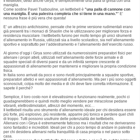
Il kettlebell, detto anche Girya, è semplicemente una palla di ghisa con una
maniglia.
Come sostine Pavel Tsatsouline, un kettlebell è
"
una palla di cannone con
una maniglia. È una palestra completa che si tiene in una mano.”
”
E’
nessuna frase è più vera che questa!
E’ un attrezzo antichissimo, pensate che le prime versione rudimentali erano
già presenti tra i monaci di Shaolin che le utilizzavano per migliorare forza e
resistenza muscolare.
I kettlebells furono per molto tempo gli unici strumenti
d’allenamento in Russia, utilizzati sia a livello scolastico, sia nell’allenamento
sportivo e soprattutto per l’addestramento e l’allenamento dell’esercito russo.
Al giorno d’oggi i Girya sono utilizzati da numerosissimi preparatori fisici per
allenare i propri atleti, utilizzati nell’allenamento delle forze armate e di
squadre speciali di diversi paesi e da un infinità sempre crescente di
appassionati di allenamento per mantenersi e migliorare la propria condizione
fisica.
In Italia sono arrivati da poco e sono rivolti principalmente a squadre sportive,
preparatori atletici e veri appassionati d’allenamento. Ma per i più sono oggetti
sconosciuti, colpa molto dei media e di chi deve fare corretta informazione. E
sapete il perché?
Semplice, il loro costo non è elevatissimo e funzionano realmente, pochi ci
guadagnerebbero e quindi molto meglio vendere per miracolose pedane
vibranti, elettrostimolatori, attrezzi del momento, ecc…
Il kettlebell risulta uno strumento d’allenamento ideale per chi desidera essere
più forte, più esplosivo, più resistente, apparire più tonico e perdere quel chili
di troppo. Tutti possono usufruire delle potenzialità dei kettlebells.
Allenarsi con i Girya è estremamente faticoso ma i risultati che ne deriveranno
sono fantastici e incredibili. Ideali per chi a poco tempo di andare in palestra e
per chi desidera allenarsi nella tranquillità di casa propria o nel parco sotto
casa.